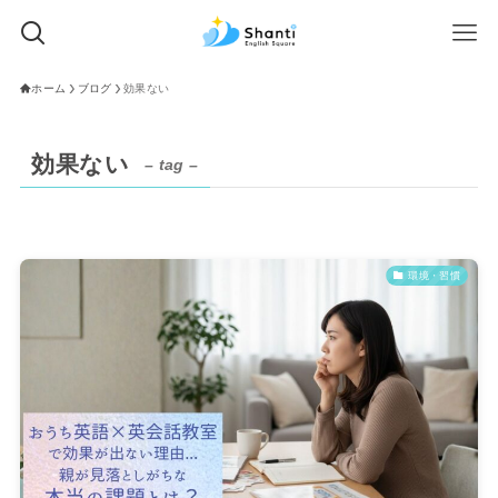
ホーム
ブログ
効果ない
効果ない
– tag –
環境・習慣