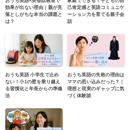
おうち英語×英会話教室で
家庭でできる！子どもの自
効果が出ない理由｜親が見
己肯定感と英語コミュニケ
落としがちな本当の課題と
ーション力を育てる親子会
は？
話
おうち英語 小学生で止め
おうち英語の失敗の理由は
ない！小1の壁を乗り越え
ママの思い込みだった？｜
る習慣化と年長からの準備
理想と現実のギャップに気
法
づく体験談